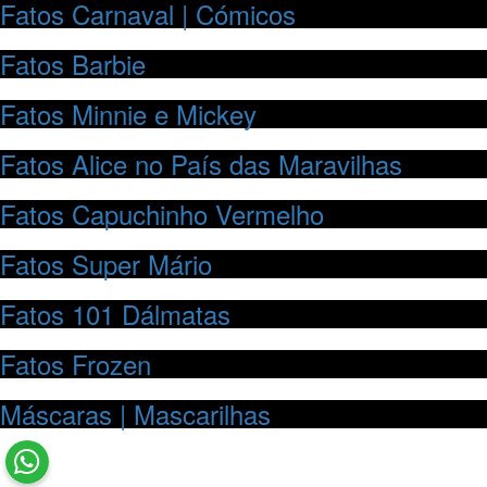
Fatos Carnaval | Cómicos
Fatos Barbie
Fatos Minnie e Mickey
Fatos Alice no País das Maravilhas
Fatos Capuchinho Vermelho
Fatos Super Mário
Fatos 101 Dálmatas
Fatos Frozen
Máscaras | Mascarilhas