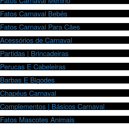
Fatos Carnaval Menino
Fatos Carnaval Bebés
Fatos Carnaval Para Cães
Acessórios de Carnaval
Partidas | Brincadeiras
Perucas E Cabeleiras
Barbas E Bigodes
Chapéus Carnaval
Complementos | Básicos Carnaval
Fatos Mascotes Animais