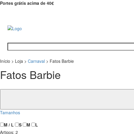
Portes grátis acima de 40€
Início
>
Loja
>
Carnaval
>
Fatos Barbie
Fatos Barbie
Tamanhos
M / L
S
M
L
Artigos:
2