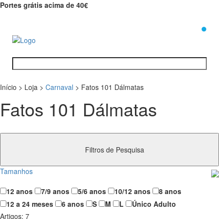
Portes grátis acima de 40€
0
Início
>
Loja
>
Carnaval
>
Fatos 101 Dálmatas
Fatos 101 Dálmatas
Filtros de Pesquisa
Tamanhos
12 anos
7/9 anos
5/6 anos
10/12 anos
8 anos
12 a 24 meses
6 anos
S
M
L
Único Adulto
Artigos:
7