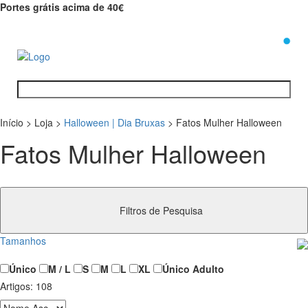
Portes grátis acima de 40€
0
Início
>
Loja
>
Halloween | Dia Bruxas
>
Fatos Mulher Halloween
Fatos Mulher Halloween
Filtros de Pesquisa
Tamanhos
Único
M / L
S
M
L
XL
Único Adulto
Artigos:
108