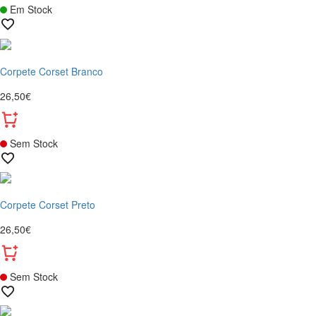
Em Stock
Corpete Corset Branco
26,50€
Sem Stock
Corpete Corset Preto
26,50€
Sem Stock