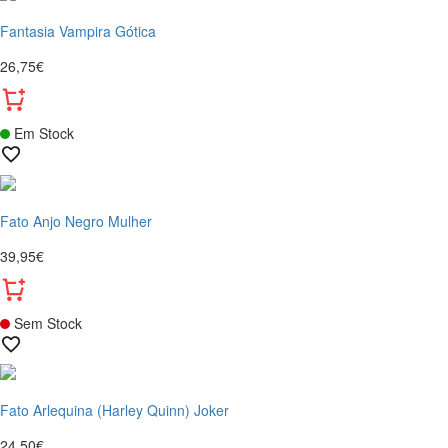
Fantasia Vampira Gótica
26,75€
Em Stock
Fato Anjo Negro Mulher
39,95€
Sem Stock
Fato Arlequina (Harley Quinn) Joker
24,50€