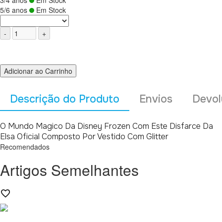
3/4 anos
Em Stock
5/6 anos
Em Stock
Adicionar ao Carrinho
Descrição do Produto
Envios
Devol
O Mundo Magico Da Disney Frozen Com Este Disfarce Da
Elsa Oficial Composto Por Vestido Com Glitter
Recomendados
Artigos Semelhantes