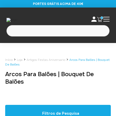
PORTES GRÁTIS ACIMA DE 40€
0
>
>
>
Início
Loja
Artigos Festas Aniversario
Arcos Para Balões | Bouquet
De Balões
Arcos Para Balões | Bouquet De
Balões
Filtros de Pesquisa