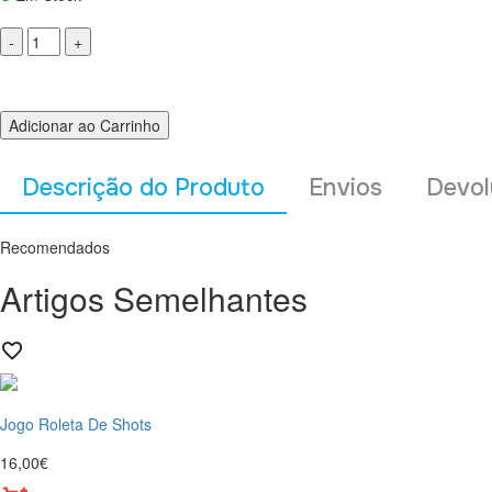
Adicionar ao Carrinho
Descrição do Produto
Envios
Devol
Recomendados
Artigos Semelhantes
Jogo Roleta De Shots
16,00€